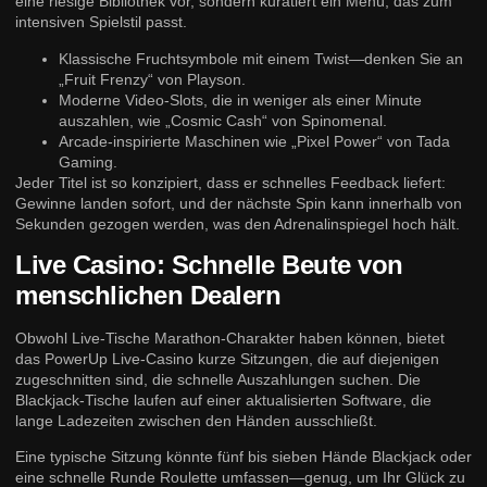
eine riesige Bibliothek vor, sondern kuratiert ein Menü, das zum
intensiven Spielstil passt.
Klassische Fruchtsymbole mit einem Twist—denken Sie an
„Fruit Frenzy“ von Playson.
Moderne Video‑Slots, die in weniger als einer Minute
auszahlen, wie „Cosmic Cash“ von Spinomenal.
Arcade‑inspirierte Maschinen wie „Pixel Power“ von Tada
Gaming.
Jeder Titel ist so konzipiert, dass er schnelles Feedback liefert:
Gewinne landen sofort, und der nächste Spin kann innerhalb von
Sekunden gezogen werden, was den Adrenalinspiegel hoch hält.
Live Casino: Schnelle Beute von
menschlichen Dealern
Obwohl Live‑Tische Marathon‑Charakter haben können, bietet
das PowerUp Live‑Casino kurze Sitzungen, die auf diejenigen
zugeschnitten sind, die schnelle Auszahlungen suchen. Die
Blackjack‑Tische laufen auf einer aktualisierten Software, die
lange Ladezeiten zwischen den Händen ausschließt.
Eine typische Sitzung könnte fünf bis sieben Hände Blackjack oder
eine schnelle Runde Roulette umfassen—genug, um Ihr Glück zu