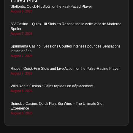
Latest Post
Slotlords: Quick‑Hit Slots for the Fast‑Paced Player
August 8, 2026
NV Casino – Quick‑Hit Slots en Razendsnelle Actie voor de Moderne
Speler
August 7, 2026
Spinmama Casino : Sessions Courtes Intenses pour des Sensations
Instantanées
August 7, 2026
Ripper: Quick‑Fire Slots and Live Action for the Pulse‑Racing Player
August 7, 2026
Wild Robin Casino : Gains rapides en déplacement
August 6, 2026
SpinsUp Casino: Quick Play, Big Wins – The Ultimate Slot
Experience
August 6, 2026