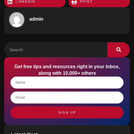
LINKEDIN
PRINT
admin
Get free tips and resources right in your inbox,
along with 10,000+ others
SIGN UP