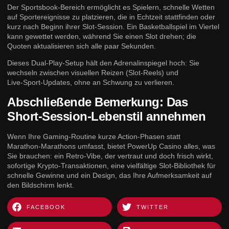
Der Sportsbook‑Bereich ermöglicht es Spielern, schnelle Wetten
auf Sportereignisse zu platzieren, die in Echtzeit stattfinden oder
kurz nach Beginn ihrer Slot‑Session. Ein Basketballspiel im Viertel
kann gewettet werden, während Sie einen Slot drehen; die
Quoten aktualisieren sich alle paar Sekunden.
Dieses Dual‑Play‑Setup hält den Adrenalinspiegel hoch: Sie
wechseln zwischen visuellen Reizen (Slot‑Reels) und
Live‑Sport‑Updates, ohne an Schwung zu verlieren.
Abschließende Bemerkung: Das
Short‑Session‑Lebenstil annehmen
Wenn Ihre Gaming‑Routine kurze Action‑Phasen statt
Marathon‑Marathons umfasst, bietet PowerUp Casino alles, was
Sie brauchen: ein Retro‑Vibe, der vertraut und doch frisch wirkt,
sofortige Krypto‑Transaktionen, eine vielfältige Slot‑Bibliothek für
schnelle Gewinne und ein Design, das Ihre Aufmerksamkeit auf
den Bildschirm lenkt.
FACEBOOK
TWITTER