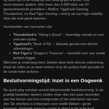
short‑session spelers. Met meer dan 6.000 titels van 97
gerenommeerde providers—NetEnt, Yggdrasil Gaming,
Thunderkick, en Red Tiger Gaming—vind je tal van high‑volatility
slots die snel geluk belonen.
Voorbeelden van favorieten zijn:
Thunderkick’s
“Viking’s Quest” – levendige visuals en een
snel win‑cyclus.
Yggdrasil’s
“Book of Ra” – klassiek gevoel met directe
uitbetalingen.
Red Tiger’s
“Dragon’s Treasure” – beschikt over een snelle
jackpot‑trigger.
Wanneer je onderweg bent, bieden deze titels directe voldoening:
draai de rollen en je weet meteen of je de jackpot hebt geraakt of
de ronde hebt verloren.
Besluitvormingstijd: Inzet in een Oogwenk
De quick‑play mindset vereist bliksemsnelle besluitvorming. In de
praktijk besteden spelers zelden meer dan een paar seconden
aan het kiezen van hun inzetgrootte of het selecteren van een
slot. De interface is ontworpen voor snelle klikken—grote
knoppen, minimale menu’s—zodat je direct in de actie kunt