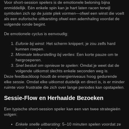
Voor short‑session spelers is de emotionele beloning bijna
onmiddellijk. Eén enkele spin kan je hart laten racen terwijl
symbolen zich op de juiste plek vormen—ofwel een winst die voelt
als een euforische uitbarsting ofwel een ademhaling voordat de
volgende ronde begint.
De emotionele cyclus is eenvoudig:
Euforie bij winst
: Het scherm knippert; je zou zelfs hard
kunnen roepen.
Minimale teleurstelling bij verlies
: Een korte pauze om te
hergroeperen.
Snel besluit om opnieuw te spelen
: Omdat je weet dat de
volgende uitkomst slechts enkele seconden weg is.
Deze feedbackloop houdt de energieniveaus hoog gedurende
elke sessie. Omdat elke uitkomst duidelijk en direct is, is er minder
ruimte voor frustratie die zich over lange periodes kan opstapelen.
Sessie‑Flow en Herhaalde Bezoeken
Een typische short‑session speler kan een van twee strategieën
volgen:
Enkele snelle uitbarsting
: 5–10 minuten spelen voordat ze