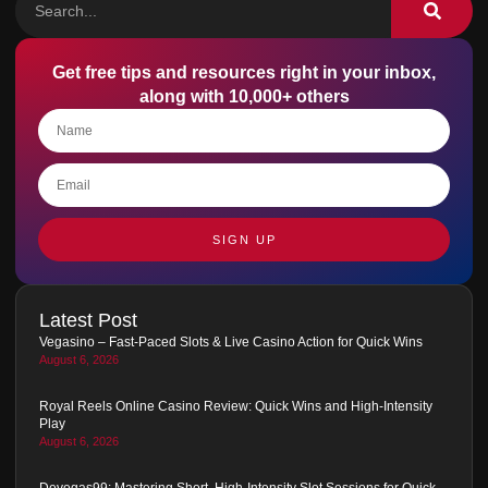
Get free tips and resources right in your inbox,
along with 10,000+ others
SIGN UP
Latest Post
Vegasino – Fast‑Paced Slots & Live Casino Action for Quick Wins
August 6, 2026
Royal Reels Online Casino Review: Quick Wins and High‑Intensity
Play
August 6, 2026