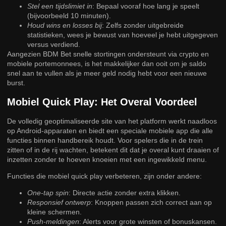
Stel een tijdslimiet in
: Bepaal vooraf hoe lang je speelt
(bijvoorbeeld 10 minuten).
Houd wins en losses bij
: Zelfs zonder uitgebreide
statistieken, wees je bewust van hoeveel je hebt uitgegeven
versus verdiend.
Aangezien BDM Bet snelle stortingen ondersteunt via crypto en
mobiele portemonnees, is het makkelijker dan ooit om je saldo
snel aan te vullen als je meer geld nodig hebt voor een nieuwe
burst.
Mobiel Quick Play: Het Overal Voordeel
De volledig geoptimaliseerde site van het platform werkt naadloos
op Android‑apparaten en biedt een speciale mobiele app die alle
functies binnen handbereik houdt. Voor spelers die in de trein
zitten of in de rij wachten, betekent dit dat je overal kunt draaien of
inzetten zonder te hoeven knoeien met een ingewikkeld menu.
Functies die mobiel quick play verbeteren, zijn onder andere:
One‑tap spin
: Directe actie zonder extra klikken.
Responsief ontwerp
: Knoppen passen zich correct aan op
kleine schermen.
Push‑meldingen
: Alerts voor grote winsten of bonuskansen.