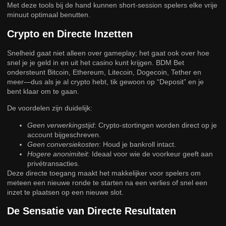
Met deze tools bij de hand kunnen short‑session spelers elke vrije
minuut optimaal benutten.
Crypto en Directe Inzetten
Snelheid gaat niet alleen over gameplay; het gaat ook over hoe
snel je je geld in en uit het casino kunt krijgen. BDM Bet
ondersteunt Bitcoin, Ethereum, Litecoin, Dogecoin, Tether en
meer—dus als je al crypto hebt, tik gewoon op “Deposit” en je
bent klaar om te gaan.
De voordelen zijn duidelijk:
Geen verwerkingstijd
: Crypto‑stortingen worden direct op je
account bijgeschreven.
Geen conversiekosten
: Houd je bankroll intact.
Hogere anonimiteit
: Ideaal voor wie de voorkeur geeft aan
privétransacties.
Deze directe toegang maakt het makkelijker voor spelers om
meteen een nieuwe ronde te starten na een verlies of snel een
inzet te plaatsen op een nieuwe slot.
De Sensatie van Directe Resultaten